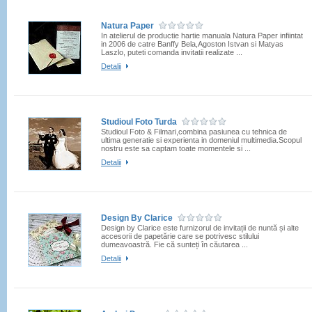
Natura Paper
In atelierul de productie hartie manuala Natura Paper infiintat
in 2006 de catre Banffy Bela,Agoston Istvan si Matyas
Laszlo, puteti comanda invitatii realizate ...
Detalii
Studioul Foto Turda
Studioul Foto & Filmari,combina pasiunea cu tehnica de
ultima generatie si experienta in domeniul multimedia.Scopul
nostru este sa captam toate momentele si ...
Detalii
Design By Clarice
Design by Clarice este furnizorul de invitații de nuntă și alte
accesorii de papetărie care se potrivesc stilului
dumeavoastră. Fie că sunteți în căutarea ...
Detalii