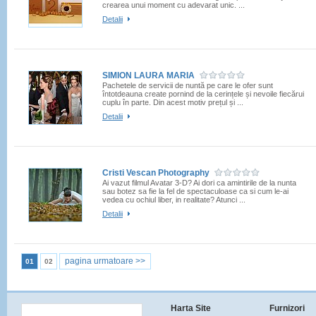
crearea unui moment cu adevarat unic. ...
Detalii
SIMION LAURA MARIA
Pachetele de servicii de nuntă pe care le ofer sunt
întotdeauna create pornind de la cerințele și nevoile fiecărui
cuplu în parte. Din acest motiv prețul și ...
Detalii
Cristi Vescan Photography
Ai vazut filmul Avatar 3-D? Ai dori ca amintirile de la nunta
sau botez sa fie la fel de spectaculoase ca si cum le-ai
vedea cu ochiul liber, in realitate? Atunci ...
Detalii
pagina urmatoare >>
01
02
Harta Site
Furnizori