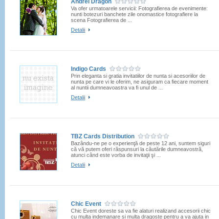
Andrei Dragon
Va ofer urmatoarele servicii: Fotografierea de evenimente:
nunti botezuri banchete zile onomastice fotografiere la
scena Fotografierea de ...
Detalii
Indigo Cards
Prin eleganta si gratia invitatiilor de nunta si acesoriilor de
nunta pe care vi le oferim, ne asiguram ca fiecare moment
al nuntii dumneavoastra va fi unul de ...
Detalii
TBZ Cards Distribution
Bazându-ne pe o experienţă de peste 12 ani, suntem siguri
că vă putem oferi răspunsuri la căutările dumneavostră,
atunci când este vorba de invitaţii şi ...
Detalii
Chic Event
Chic Event doreste sa va fie alaturi realizand accesorii chic
cu multa indemanare si multa dragoste pentru a va ajuta in