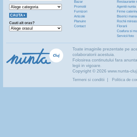
Bazar
Restaurante 
Promotii
Agentii nunta
Furnizori
Firme caterin
Articole
Biserici manas
Planuire
Rochii mirea
Cauti alt oras?
Contact
Florarii
Coafura si ma
Servicii foto
Toate imaginile prezentate pe ace
colaboratorii acestuia.
Folosirea continutului fara anunt
legii in vigoare.
Copyright © 2026 www.nunta-cluj.r
|
Termeni si conditii
Politica de con