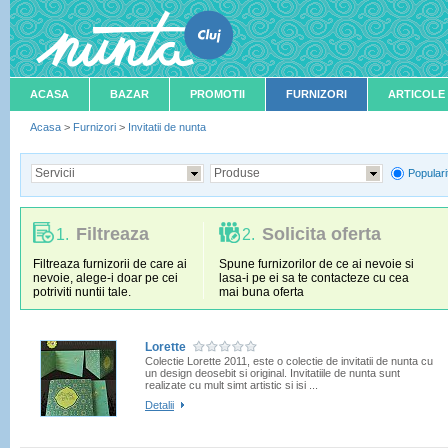
ACASA
BAZAR
PROMOTII
FURNIZORI
ARTICOLE
Acasa
>
Furnizori
>
Invitatii de nunta
Servicii
Produse
Populari
Filtreaza
Solicita oferta
1.
2.
Filtreaza furnizorii de care ai
Spune furnizorilor de ce ai nevoie si
nevoie, alege-i doar pe cei
lasa-i pe ei sa te contacteze cu cea
potriviti nuntii tale.
mai buna oferta
Lorette
Colectie Lorette 2011, este o colectie de invitatii de nunta cu
un design deosebit si original. Invitatiile de nunta sunt
realizate cu mult simt artistic si isi ...
Detalii