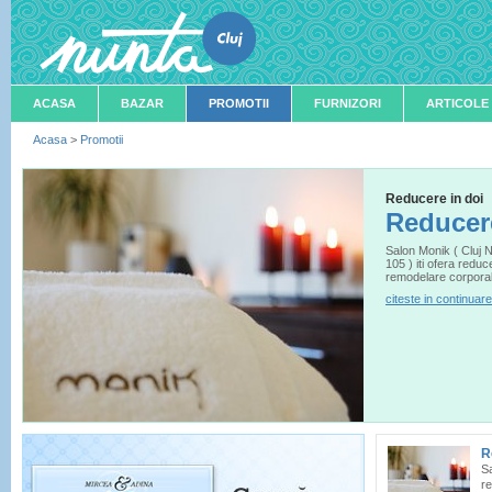
ACASA
BAZAR
PROMOTII
FURNIZORI
ARTICOLE
Acasa
>
Promotii
Reducere in doi
Reducere
Salon Monik ( Cluj 
105 ) iti ofera redu
remodelare corpora
citeste in continuare
R
Sa
re