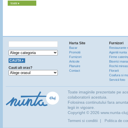
toate
Harta Site
Furnizori
Bazar
Restaurante 
Promotii
Agentii nunta
Furnizori
Firme caterin
Articole
Biserici manas
Planuire
Rochii mirea
Cauti alt oras?
Contact
Florarii
Coafura si ma
Servicii foto
Toate imaginile prezentate pe ace
colaboratorii acestuia.
Folosirea continutului fara anunt
legii in vigoare.
Copyright © 2026 www.nunta-cluj.r
|
Termeni si conditii
Politica de con