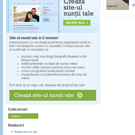
de
Site-ul nuntii tale in 5 minute!
Impartaseste cu cei dragi experienta organizarii nuntii si
tine-i tot timpul la curent cu noutatile Creeaza acum site-
ul nuntii tale si vei putea sa:
postezi cele mai dragi fotografii dinainte si din
timpul nuntii
trimiti prietenilor invitatii de nunta online
numeri zilele ramase pana la ziua cea mare
creezi programul nuntii pentru invitati
impartasesti cu prietenii povestea din luna de
miere
Esti doar la un sigur clic distanta de propriul tau site!
Concursuri
toate
Reduceri
Reducere in doi