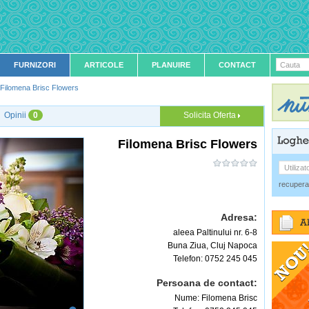
FURNIZORI
ARTICOLE
PLANUIRE
CONTACT
Cauta
Filomena Brisc Flowers
Opinii
0
Solicita Oferta
Filomena Brisc Flowers
Utilizat
recupera
Adresa:
aleea Paltinului nr. 6-8
Buna Ziua,
Cluj Napoca
Telefon:
0752 245 045
Persoana de contact:
Nume: Filomena Brisc