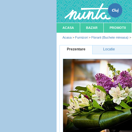
ACASA
BAZAR
PROMOTII
Acasa
>
Furnizori
>
Florarii (Buchete mireasa)
>
Prezentare
Locatie