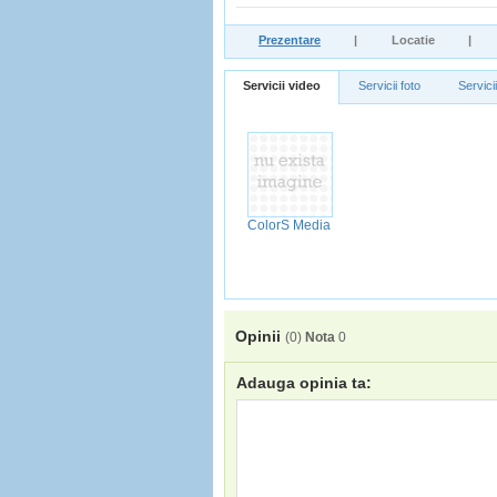
Prezentare
|
Locatie
|
Servicii video
Servicii foto
Servici
ColorS Media
Opinii
(
0
)
Nota
0
Adauga opinia ta: