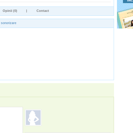
Opinii (0)
|
Contact
i sonorizare
ColorS Media