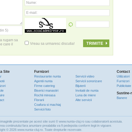
Nume:
E-mail:
din 5)
 va rugam sa
Vreau sa urmaresc discutia!
pe care il
a Site
Furnizori
Contact
r
Restaurante nunta
Servicii video
Utilizatori
otii
Agentii nunta
Servicii sonorizare
Furnizori
zori
Firme catering
Bijuterii
Publicitate
ole
Biserici manastiri
Invitatii de nunta
Sustine-
uire
Rochii mireasa
Luna de miere
Banere
act
Florarii
Alte servicii
Coafura si machiaj
Servicii foto
imaginile prezentate pe acest site sunt © www.nunta-cluj.ro sau colaboratorii acestuia.
rea continutului fara anuntare prealabila va fi pedepsita conform legii in vigoare.
ight © 2026 www.nunta-cluj.ro. Toate drepturile rezervate.