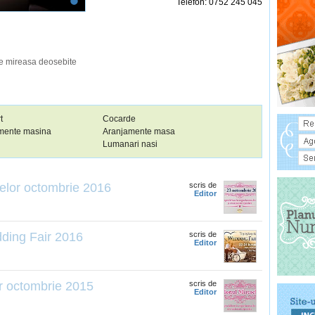
Telefon: 0752 245 045
de mireasa deosebite
t
Cocarde
mente masina
Aranjamente masa
Lumanari nasi
elor octombrie 2016
scris de
Editor
dding Fair 2016
scris de
Editor
r octombrie 2015
scris de
Editor