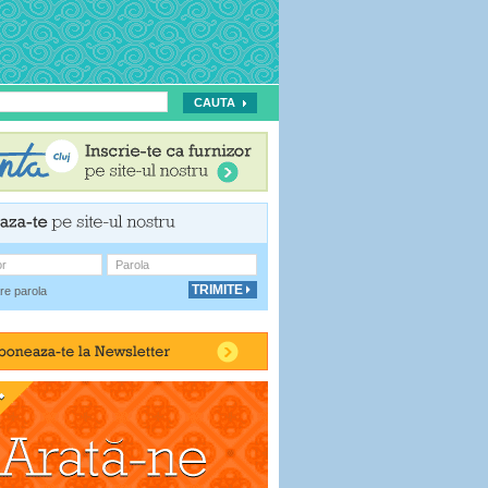
or
Parola
re parola