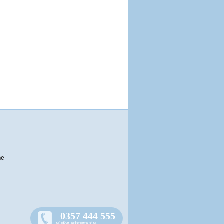
ne
0357 444 555
telefon asistenta site