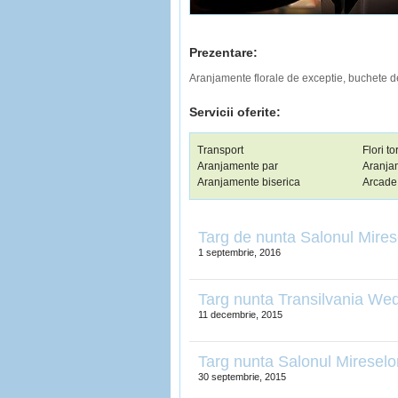
Prezentare:
Aranjamente florale de exceptie, buchete 
Servicii oferite:
Transport
Flori tor
Aranjamente par
Aranja
Aranjamente biserica
Arcade
Targ de nunta Salonul Mires
1 septembrie, 2016
Targ nunta Transilvania We
11 decembrie, 2015
Targ nunta Salonul Mireselo
30 septembrie, 2015