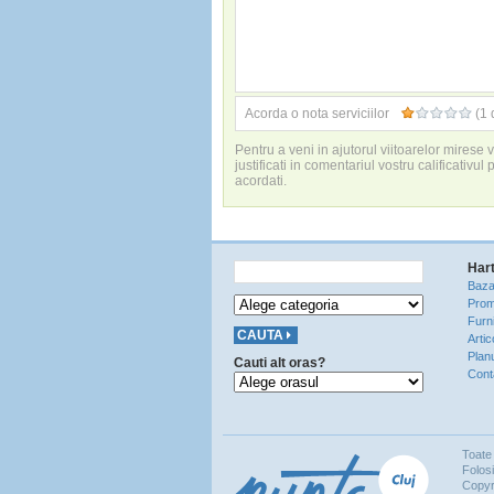
Acorda o nota serviciilor
(1 
Pentru a veni in ajutorul viitoarelor mirese
justificati in comentariul vostru calificativul 
acordati.
Hart
Baza
Prom
Furni
Artic
Plan
Cauti alt oras?
Cont
Toate 
Folosi
Copyr